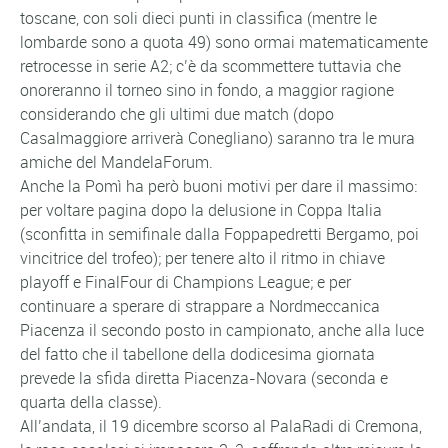
toscane, con soli dieci punti in classifica (mentre le
lombarde sono a quota 49) sono ormai matematicamente
retrocesse in serie A2; c’è da scommettere tuttavia che
onoreranno il torneo sino in fondo, a maggior ragione
considerando che gli ultimi due match (dopo
Casalmaggiore arriverà Conegliano) saranno tra le mura
amiche del MandelaForum.
Anche la Pomì ha però buoni motivi per dare il massimo:
per voltare pagina dopo la delusione in Coppa Italia
(sconfitta in semifinale dalla Foppapedretti Bergamo, poi
vincitrice del trofeo); per tenere alto il ritmo in chiave
playoff e FinalFour di Champions League; e per
continuare a sperare di strappare a Nordmeccanica
Piacenza il secondo posto in campionato, anche alla luce
del fatto che il tabellone della dodicesima giornata
prevede la sfida diretta Piacenza-Novara (seconda e
quarta della classe).
All’andata, il 19 dicembre scorso al PalaRadi di Cremona,