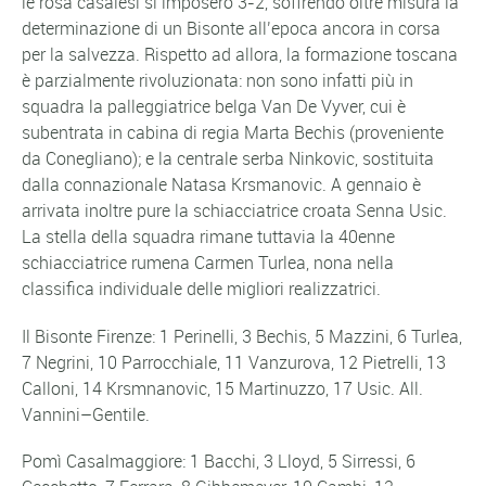
le rosa casalesi si imposero 3-2, soffrendo oltre misura la
determinazione di un Bisonte all’epoca ancora in corsa
per la salvezza. Rispetto ad allora, la formazione toscana
è parzialmente rivoluzionata: non sono infatti più in
squadra la palleggiatrice belga Van De Vyver, cui è
subentrata in cabina di regia Marta Bechis (proveniente
da Conegliano); e la centrale serba Ninkovic, sostituita
dalla connazionale Natasa Krsmanovic. A gennaio è
arrivata inoltre pure la schiacciatrice croata Senna Usic.
La stella della squadra rimane tuttavia la 40enne
schiacciatrice rumena Carmen Turlea, nona nella
classifica individuale delle migliori realizzatrici.
Il Bisonte Firenze: 1 Perinelli, 3 Bechis, 5 Mazzini, 6 Turlea,
7 Negrini, 10 Parrocchiale, 11 Vanzurova, 12 Pietrelli, 13
Calloni, 14 Krsmnanovic, 15 Martinuzzo, 17 Usic. All.
Vannini–Gentile.
Pomì Casalmaggiore: 1 Bacchi, 3 Lloyd, 5 Sirressi, 6