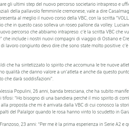
are gli ultimi step del nuovo percorso societario intrapreso e uf
genziali della pallavolo femminile cremonese, vale a dire Casalma
ppresenta al meglio il nuovo corso della VBC, con la scritta “
sio che in questo caso solleva un roseo pallone da volley. Lucia
uovo percorso che abbiamo intrapreso: c’è la scritta VBC che vuol
” che include i nostri nuovi compagni di viaggio di Ostiano e Cr
lavoro congiunto devo dire che sono state molto positive: c’è vog
i che ha sintetizzato lo spirito che accomuna le tre nuove atlet
ono qualità che danno valore a un’atleta e anche da questo punt
to che darà soddisfazioni”.
Alessia Populini, 26 anni, banda bresciana, che ha subito manif
tifosi: “Ho bisogno di una bandiera perché il mio spirito di comb
alla proposta che mi è arrivata dalla VBC di cui conosco la sto
spalti del PalaIgor quando le rosa hanno vinto lo scudetto in Gara
a Franzoso, 23 anni: “Per me è la prima esperienza in Serie A2 e q