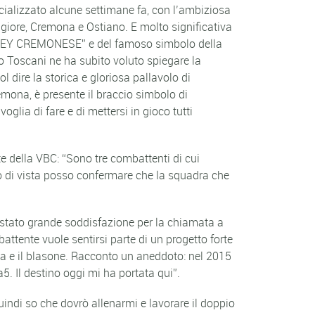
ficializzato alcune settimane fa, con l’ambiziosa
ggiore, Cremona e Ostiano. E molto significativa
VOLLEY CREMONESE” e del famoso simbolo della
no Toscani ne ha subito voluto spiegare la
 dire la storica e gloriosa pallavolo di
emona, è presente il braccio simbolo di
lia di fare e di mettersi in gioco tutti
e della VBC: “Sono tre combattenti di cui
o di vista posso confermare che la squadra che
estato grande soddisfazione per la chiamata a
attente vuole sentirsi parte di un progetto forte
ria e il blasone. Racconto un aneddoto: nel 2015
5. Il destino oggi mi ha portata qui”.
uindi so che dovrò allenarmi e lavorare il doppio