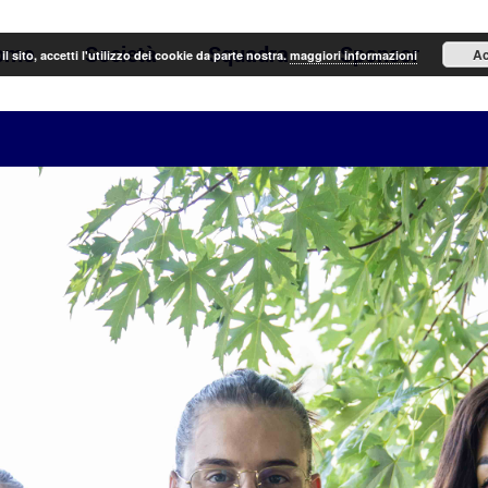
ome
Società
Squadra
Sponsor
N
Ac
il sito, accetti l'utilizzo dei cookie da parte nostra.
maggiori informazioni