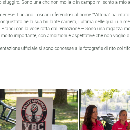
to sfuggire. Sono una che non molla e in campo mi sento a mio a
, modenese. Luciano Toscani riferendosi al nome “Vittoria” ha c
conquistato nella sua brillante carriera, l’ultima delle quali un 
o Prandi con la voce rotta dall’emozione – Sono una ragazza mol
olto importante, con ambizioni e aspettative che non voglio di
ntazione ufficiale si sono concesse alle fotografie di rito coi t