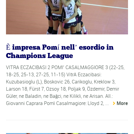
È impresa Pomí nell’ esordio in
Champions League
VITRA ECZACIBASI 2 POMI’ CASALMAGGIORE 3 (22-25,
18-25, 25-13, 27-25, 11-15) VitrA Eczacibasi:
Kuzubasioglu (L), Boskovic 26, Carikoglu, Kreklow 3,
Larson 18, Fürst 7, Ozsoy 18, Poljak 9, Özdemir, Demir
Güler, ne Baladin, ne Bağci, ne Kilikli, ne Arisan. All.:
Giovanni Caprara Pomì Casalmagiore: Lloyd 2, ...
More